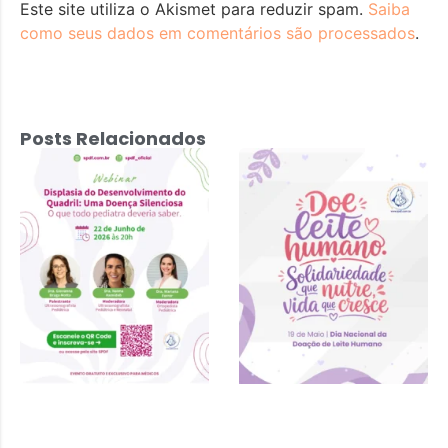
Este site utiliza o Akismet para reduzir spam.
Saiba
como seus dados em comentários são processados
.
Posts Relacionados
Displasia do
Desenvolvimento
do Quadril: Uma
Doença
Silenciosa – 22
de junho 2026 às
20h