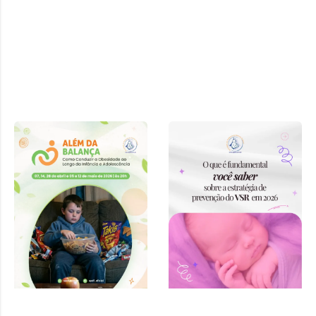
Curso “Além
da Balança:
Como
Conduzir a
Obesidade ao
Longo da
Infância e
Adolescência”