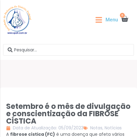
0
Menu
Setembro é o mês de divulgação
e conscientização da FIBROSE
CÍSTICA
Data de Atualização: 05/09/2023
Notas
,
Notícias
A
fibrose cística (FC)
é uma doença que afeta vários