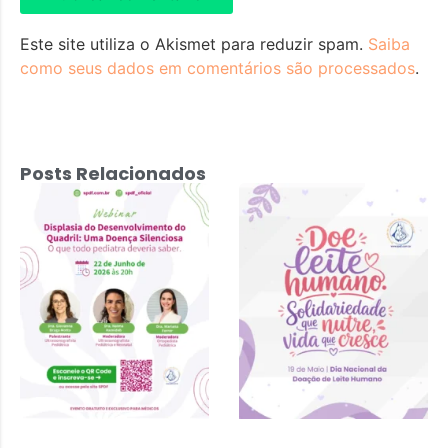
Este site utiliza o Akismet para reduzir spam.
Saiba
como seus dados em comentários são processados
.
Posts Relacionados
Displasia do
Desenvolvimento
do Quadril: Uma
Doença
Silenciosa – 22
de junho 2026 às
20h