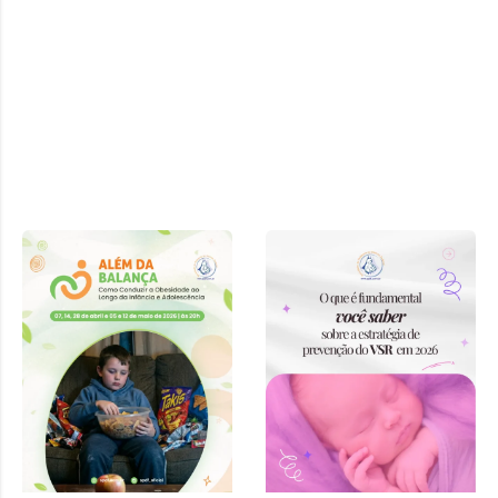
Curso “Além
da Balança:
Como
Conduzir a
Obesidade ao
Longo da
Infância e
Adolescência”