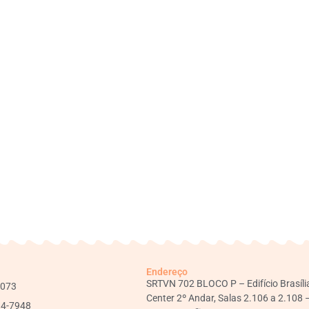
Endereço
SRTVN 702 BLOCO P – Edifício Brasíli
1073
Center 2º Andar, Salas 2.106 a 2.108 
34-7948