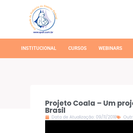
INSTITUCIONAL
CURSOS
WEBINARS
Projeto Coala – Um pro
Brasil
Data de Atualização: 09/11/2018
Outr
Tocador
de