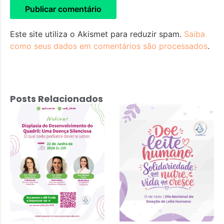
Este site utiliza o Akismet para reduzir spam.
Saiba
como seus dados em comentários são processados
.
Posts Relacionados
Displasia do
Desenvolvimento
do Quadril: Uma
Doença
Silenciosa – 22
de junho 2026 às
20h