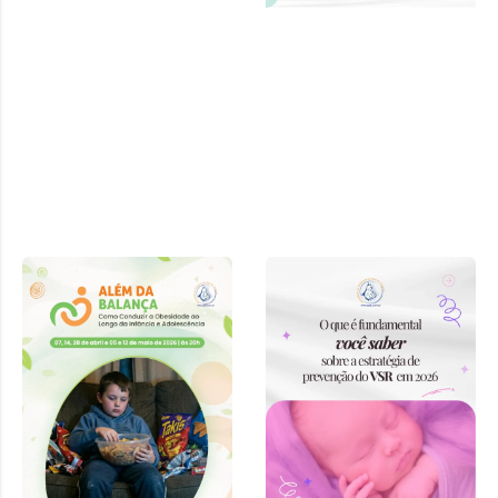
Curso “Além
da Balança:
Como
Conduzir a
Obesidade ao
Longo da
Infância e
Adolescência”