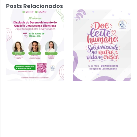
Posts Relacionados
Displasia do
Desenvolvimento
do Quadril: Uma
Doença
Silenciosa – 22
de junho 2026 às
20h