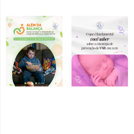
Curso “Além
da Balança:
Como
Conduzir a
Obesidade ao
Longo da
Infância e
Adolescência”