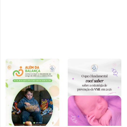
Curso “Além
da Balança:
Como
Conduzir a
Obesidade ao
Longo da
Infância e
Adolescência”