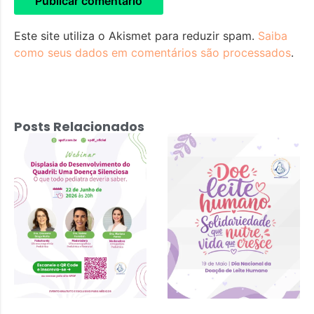
Este site utiliza o Akismet para reduzir spam.
Saiba
como seus dados em comentários são processados
.
Posts Relacionados
Displasia do
Desenvolvimento
do Quadril: Uma
Doença
Silenciosa – 22
de junho 2026 às
20h