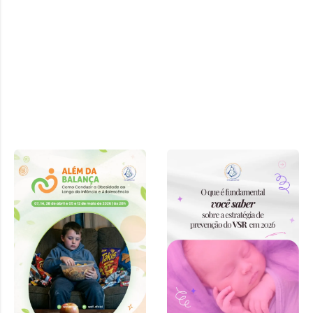
Curso “Além
da Balança:
Como
Conduzir a
Obesidade ao
Longo da
Infância e
Adolescência”