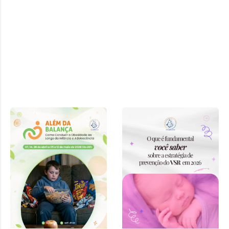
Curso “Além
da Balança:
Como
Conduzir a
Obesidade ao
Longo da
Infância e
Adolescência”