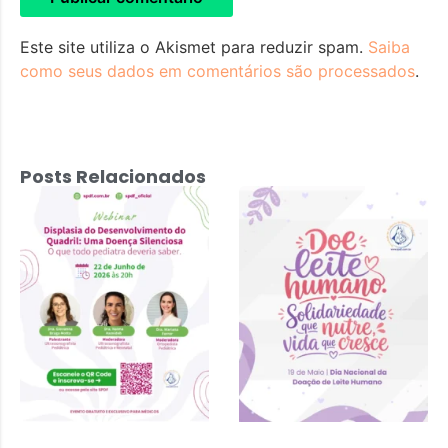
Este site utiliza o Akismet para reduzir spam.
Saiba
como seus dados em comentários são processados
.
Posts Relacionados
Displasia do
Desenvolvimento
do Quadril: Uma
Doença
Silenciosa – 22
de junho 2026 às
20h