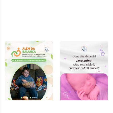
Curso “Além
da Balança:
Como
Conduzir a
Obesidade ao
Longo da
Infância e
Adolescência”