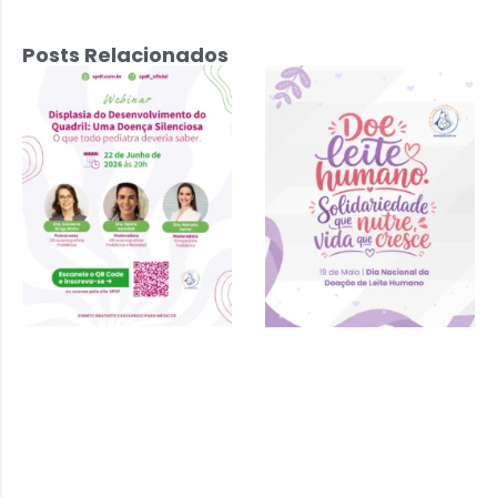
Posts Relacionados
Displasia do
Desenvolvimento
do Quadril: Uma
Doença
Silenciosa – 22
de junho 2026 às
20h