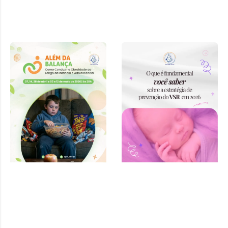
Curso “Além
da Balança:
Como
Conduzir a
Obesidade ao
Longo da
Infância e
Adolescência”