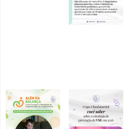
Curso “Além
da Balança:
Como
Conduzir a
Obesidade ao
Longo da
Infância e
Adolescência”