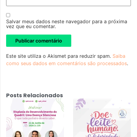
Salvar meus dados neste navegador para a próxima
vez que eu comentar.
Este site utiliza o Akismet para reduzir spam.
Saiba
como seus dados em comentários são processados
.
Posts Relacionados
Displasia do
Desenvolvimento
do Quadril: Uma
Doença
Silenciosa – 22
de junho 2026 às
20h