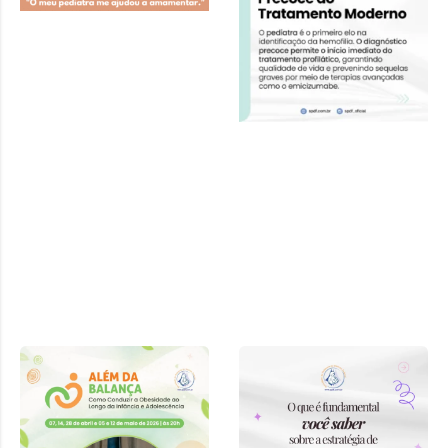
Curso “Além
da Balança:
Como
Conduzir a
Obesidade ao
Longo da