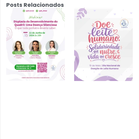
Posts Relacionados
Displasia do
Desenvolvimento
do Quadril: Uma
Doença
Silenciosa – 22
de junho 2026 às
20h