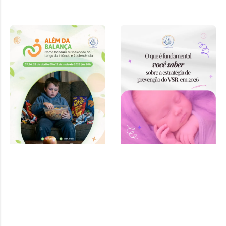
Curso “Além
da Balança:
Como
Conduzir a
Obesidade ao
Longo da
Infância e
Adolescência”