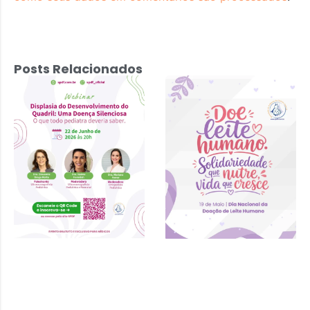
Posts Relacionados
Displasia do
Desenvolvimento
do Quadril: Uma
Doença
Silenciosa – 22
de junho 2026 às
20h