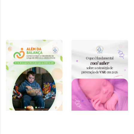
Curso “Além
da Balança:
Como
Conduzir a
Obesidade ao
Longo da
Infância e
Adolescência”