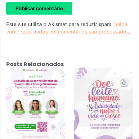
Este site utiliza o Akismet para reduzir spam.
Saiba
como seus dados em comentários são processados
.
Posts Relacionados
Displasia do
Desenvolvimento
do Quadril: Uma
Doença
Silenciosa – 22
de junho 2026 às
20h