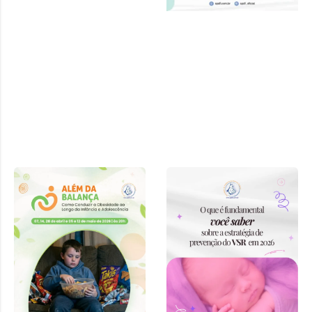
Curso “Além
da Balança:
Como
Conduzir a
Obesidade ao
Longo da
Infância e
Adolescência”