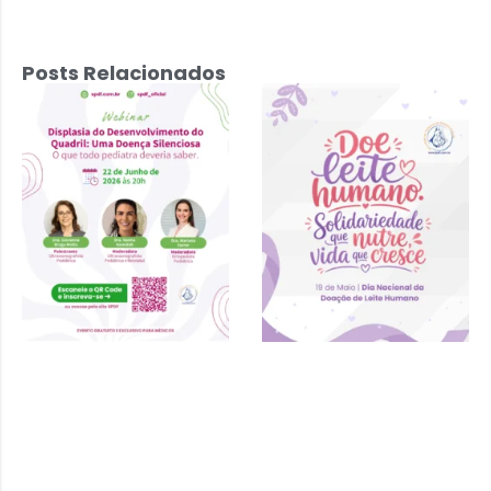
Posts Relacionados
Displasia do
Desenvolvimento
do Quadril: Uma
Doença
Silenciosa – 22
de junho 2026 às
20h