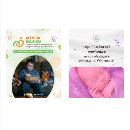
Curso “Além
da Balança:
Como
Conduzir a
Obesidade ao
Longo da
Infância e
Adolescência”