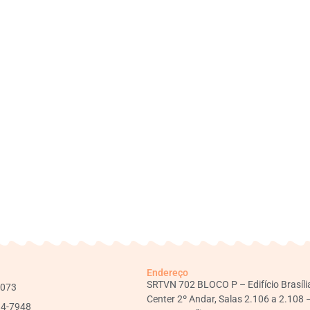
Endereço
SRTVN 702 BLOCO P – Edifício Brasíli
1073
Center 2º Andar, Salas 2.106 a 2.108 
34-7948