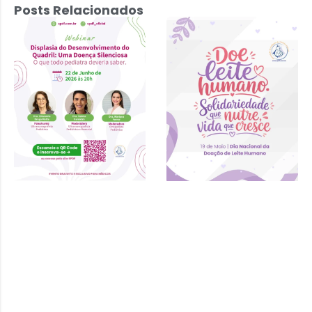
Posts Relacionados
Displasia do
Desenvolvimento
do Quadril: Uma
Doença
Silenciosa – 22
de junho 2026 às
20h