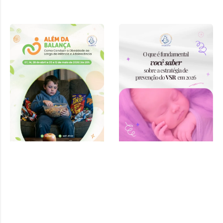
Curso “Além
da Balança:
Como
Conduzir a
Obesidade ao
Longo da
Infância e
Adolescência”