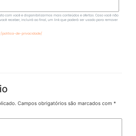
to com você e disponibilizarmos mais conteúdos e ofertas. Caso você não
ocê receber, incluirá ao final, um link que poderá ser usado para remover
r/politica-de-privacidade/
io
licado.
Campos obrigatórios são marcados com
*