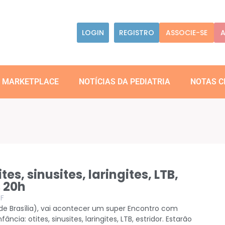
LOGIN
REGISTRO
ASSOCIE-SE
A
MARKETPLACE
NOTÍCIAS DA PEDIATRIA
NOTAS C
tes, sinusites, laringites, LTB,
s 20h
F
o de Brasília), vai acontecer um super Encontro com
fância: otites, sinusites, laringites, LTB, estridor. Estarão