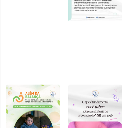
Curso “Além
da Balança:
Como
Conduzir a
Obesidade ao
Longo da
Infância e
Adolescência”