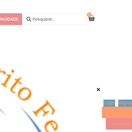
0
NUIDADE
Login
Regist
Associe-se
Anuidade