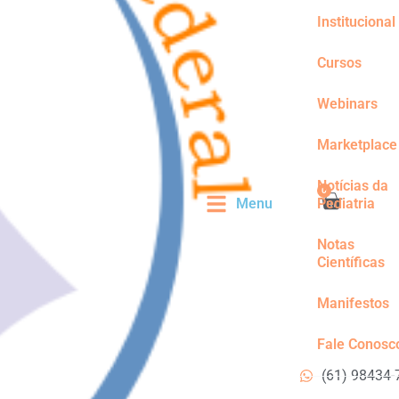
Institucional
Cursos
Webinars
Marketplace
Notícias da
0
Menu
Pediatria
Notas
Científicas
Manifestos
Fale Conosc
(61) 98434-