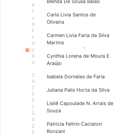
Blenda De Sousa Baião
A
t
Carla Livia Santos de
u
Oliveira
a
li
Carmen Livia Faria da Silva
z
.
Martins
a
ç
ã
Cynthia Lorena de Moura E
o
Araújo
:
2
Isabela Dorneles de Faria
9
/
Juliana Palis Horta da Silva
0
5
Lisliê Capoulade N. Arrais de
/
Souza
2
0
Patricia Feltrin Caciatori
2
Ronzani
5