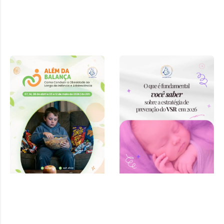
Curso “Além
da Balança:
Como
Conduzir a
Obesidade ao
Longo da
Infância e
Adolescência”