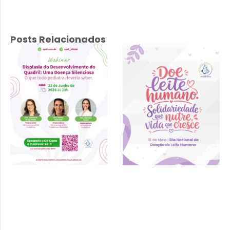
Posts Relacionados
Displasia do
Desenvolvimento
do Quadril: Uma
Doença
Silenciosa – 22
de junho 2026 às
20h